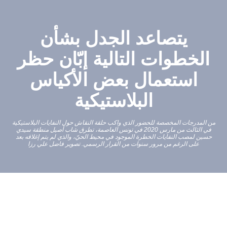
يتصاعد الجدل بشأن
الخطوات التالية إبّان حظر
استعمال بعض الأكياس
البلاستيكية
من المدرجات المخصصة للحضور الذي واكب حلقة النقاش حول النفايات البلاستيكية
في الثالث من مارس 2020 في تونس العاصمة، تطرق شاب أصيل منطقة سيدي
حسين لمصب النفايات الخطرة الموجود في محيط الحيّ، والذي لم يتم إغلاقه بعد
على الرغم من مرور سنوات من القرار الرسمي. تصوير فاضل علي رزا
F
T
E
ن
a
w
m
ش