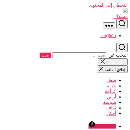
التخطي إلى المحتوى
مشكال
English
البحث عن:
إغلاق البحث
إغلاق القائمة
شغل
حرية
كرامة
أرض
سياسة
ثقافة
أفكار
Facebook