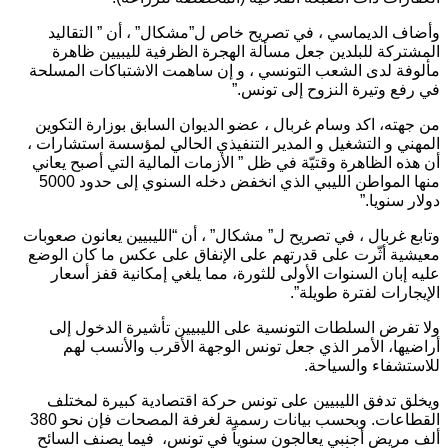
وأضاف الديماسي ، في تصريح خاص ل”مشكال” ، أن ” التقاليد
المشتركة للبلدين جعل مسألة الهجرة الظرفية لليبيين ظاهرة
مألوفة لدى الشعب التونسي ، و إن ساهمت الاشتباكات المسلحة
في رفع وتيرة النزوح إلى تونس.”
من جهته، اكد وسام غربال ، عضو الديوان السابق بوزارة التكوين
المهني و التشغيل و المدير التنفيذي الحالي لمؤسسة استشارات ،
أن هذه الظاهرة وقتيّة في ظل ” الأزمات المالية التي أصبح يعاني
منها المواطن الليبي الذي انخفض دخله السنوي إلى حدود 5000
دولار سنويا.”
وتابع غربال ، في تصريح ل” مشكال” ، أن “الليبيين يعانون صعوبات
معيشية أثّرت على قدرتهم على الإنفاق على عكس ما كان الوضع
عليه إبان السنوات الأولى للثورة، مما يلغي إمكانية قفز أسعار
الإيجارات لفترة طويلة”.
ولا تفرض السلطات التونسية على الليبيين تأشيرة الدخول إلى
أراضيها، الأمر الذي جعل تونس الوجهة الأقرب والأنسب لهم
للاستشفاء والسياحة.
ويخلق تدفق الليبيين على تونس حركة اقتصادية كبيرة لمختلف
القطاعات. وبحسب بيانات رسمية لغرفة المصحات فإن نحو 380
ألف مريض أجنبي يعالجون سنوياً في تونس، فيما يصنف السائح