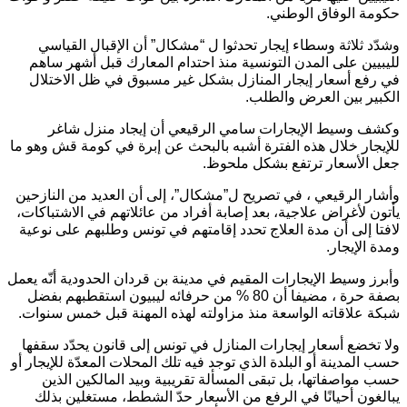
حكومة الوفاق الوطني.
وشدّد ثلاثة وسطاء إيجار تحدثوا ل “مشكال” أن الإقبال القياسي
لليبيين على المدن التونسية منذ احتدام المعارك قبل أشهر ساهم
في رفع أسعار إيجار المنازل بشكل غير مسبوق في ظل الاختلال
الكبير بين العرض والطلب.
وكشف وسيط الإيجارات سامي الرقيعي أن إيجاد منزل شاغر
للإيجار خلال هذه الفترة أشبه بالبحث عن إبرة في كومة قش وهو ما
جعل الأسعار ترتفع بشكل ملحوظ.
وأشار الرقيعي ، في تصريح ل”مشكال”، إلى أن العديد من النازحين
يأتون لأغراض علاجية، بعد إصابة أفراد من عائلاتهم في الاشتباكات،
لافتا إلى أن مدة العلاج تحدد إقامتهم في تونس وطلبهم على نوعية
ومدة الإيجار.
وأبرز وسيط الإيجارات المقيم في مدينة بن قردان الحدودية أنّه يعمل
بصفة حرة ، مضيفا أن 80 % من حرفائه ليبيون استقطبهم بفضل
شبكة علاقاته الواسعة منذ مزاولته لهذه المهنة قبل خمس سنوات.
ولا تخضع أسعار إيجارات المنازل في تونس إلى قانون يحدّد سقفها
حسب المدينة أو البلدة الذي توجد فيه تلك المحلات المعدّة للإيجار أو
حسب مواصفاتها، بل تبقى المسألة تقريبية وبيد المالكين الذين
يبالغون أحيانًا في الرفع من الأسعار حدّ الشطط، مستغلين بذلك