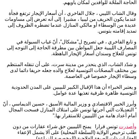
الحاجة الملحّة للوافدين لمكان يأويهم.
وقال الشاب الليبي ، جلال الفاخري ، أن أسعار الإيجار ترتفع فجأة
عندما يكون الحريف من ليبيا ، مشيرا إلى أنه تعرض إلى مساومات
عديدة من الوسطاء أو مالكي المنازل عندما تضطره الظروف إلى
تمديد إقامته بتونس.
و تابع الفاخري ، في تصريح ل”مشكال”، أنّ غياب السيولة في
المصارف الليبية جعل المواطن بين مطرقة الحاجة إلى التوجه إلى
تونس للعلاج وسندان أسعار الإيجار الباهظة.
و شدّد الشاب، الذي ينحدر من مدينة سرت، على أن تنقله المنتظم
بين مختلف المصحّات التونسية لعلاج والده جعله حريفا دائما لدى
وسطاء الإيجار خصوصا في العاصمة.
و يعتبر الخبراء أن هذا الإقبال الكبير للبيبين على المدن الحدودية
التونسية ظاهرة ظرفية تغذيها عدة عوامل.
وأبرز الخبير الاقتصادي و وزير المالية الأسبق ، حسين الديماسي ، أنّ
” التعديلات التي أجرتها تونس على امتلاك المنازل فسحت المجال
أمام أعداد هامة من الليبيين للاستقرار بها.”
وأصدرت
تونس قرارا يمنح الليبيين حق شراء عقارات من دون
طلب ترخيص الولاية (السلطة المحلية) على ألا يشمل الإعفاء
العقارات ذات الصبغة الفلاحية (المخصصة للزراعة).